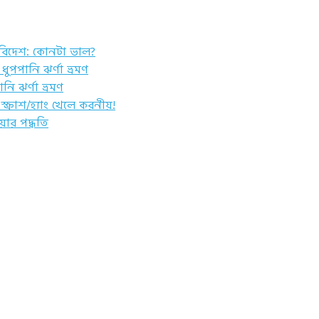
 বিদেশ: কোনটা ভাল?
ধুপপানি ঝর্ণা ভ্রমণ
নি ঝর্ণা ভ্রমণ
স্ক্রাশ/হ্যাং খেলে করনীয়!
ার পদ্ধতি