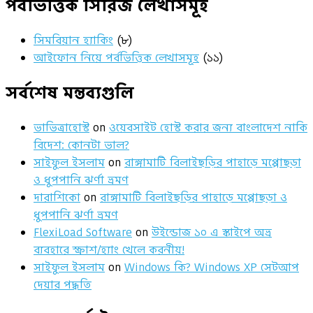
পর্বভিত্তিক সিরিজ লেখাসমূহ
সিমবিয়ান হ্যাকিং
(৮)
আইফোন নিয়ে পর্বভিত্তিক লেখাসমূহ
(১১)
সর্বশেষ মন্তব্যগুলি
ভাভিত্রাহোস্ট
on
ওয়েবসাইট হোস্ট করার জন্য বাংলাদেশ নাকি
বিদেশ: কোনটা ভাল?
সাইফুল ইসলাম
on
রাঙ্গামাটি বিলাইছড়ির পাহাড়ে মপ্পোছড়া
ও ধুপপানি ঝর্ণা ভ্রমণ
দারাশিকো
on
রাঙ্গামাটি বিলাইছড়ির পাহাড়ে মপ্পোছড়া ও
ধুপপানি ঝর্ণা ভ্রমণ
FlexiLoad Software
on
উইন্ডোজ ১০ এ স্কাইপে অভ্র
ব্যবহারে স্ক্রাশ/হ্যাং খেলে করনীয়!
সাইফুল ইসলাম
on
Windows কি? Windows XP সেটআপ
দেয়ার পদ্ধতি