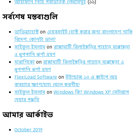
আইফোন নিয়ে পর্বভিত্তিক লেখাসমূহ
(১১)
সর্বশেষ মন্তব্যগুলি
ভাভিত্রাহোস্ট
on
ওয়েবসাইট হোস্ট করার জন্য বাংলাদেশ নাকি
বিদেশ: কোনটা ভাল?
সাইফুল ইসলাম
on
রাঙ্গামাটি বিলাইছড়ির পাহাড়ে মপ্পোছড়া
ও ধুপপানি ঝর্ণা ভ্রমণ
দারাশিকো
on
রাঙ্গামাটি বিলাইছড়ির পাহাড়ে মপ্পোছড়া ও
ধুপপানি ঝর্ণা ভ্রমণ
FlexiLoad Software
on
উইন্ডোজ ১০ এ স্কাইপে অভ্র
ব্যবহারে স্ক্রাশ/হ্যাং খেলে করনীয়!
সাইফুল ইসলাম
on
Windows কি? Windows XP সেটআপ
দেয়ার পদ্ধতি
আমার আর্কাইভ
October 2019