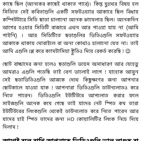
কাছে ছিল (অনেকের কাছেই থাকতে পারে)। কিন্তু দুঃখের বিষয় হল
সিডিতে সেই কবিতাগুলি একটি সফটওয়্যার আকারে ছিল বিধায়
কম্পিউটারে সিডি ছাড়া চালানো অনেক ঝামেলার ছিল। অনেকদিন
আগের হওয়ার সিডিটি বাজারে এখন আর পাওয়া যায় না (আমি
পাইনি) । আর সিডিটিতে ছড়াগুলির ভিডিওগুলি সফটওয়্যার
আকাকে থাকায় মোবাইলে বা অন্য কোথাও চালানো যেত না। তাই
আমি এগুলি প্লে করে ক্যামটাসিয়া ষ্টুডিও দিয়ে রেকর্ড করেছি ! 😉
ছোট বাচ্চাদের জন্য হলেও ছড়াগুলি ভয়েস অসাধারণ আর যেহেতু
আমরাও এগুলি পড়েছি তাই বেশ ভালোই লাগে ! যাহোক আসুন
সেই ছড়াভিডিওগুলি আজকে দেখে কিছুক্ষণের জন্য আপনার
ছোটকালে যাওয়া যাক ! আপনারা ভিডিওগুলি ডাউনলোডও করে
নিতে পারেন। ভিডিওগুলি ইউটিউবে আপলোড করার ফলে
সাইজগুলি অনেক কমে গেছে তাই যাদের নেট স্পিড কম তারা
ইউটিউবের লিংকগুলি থেকেই ডাউনলোড করে নিতে পারেন আর
যাদের হাই স্পিড তাদের জন্য HD কোয়ালিটির লিংক নিচে দিয়ে
দিলাম !