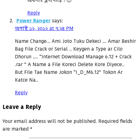
অবশ্যই ব্লগপোষ্টে ! 🙂
Reply
Power Ranger
says:
অগাস্ট ১২, ২০১২ at ৭:২৪ PM
Name Change… Ami Joto Tuku Dekeci … Amar Beshir
Bag File Crack or Serial .. Keygen a Type ar Cilo
Dhorun …. “Internet Download Manage 6.12 + Crack
.rar ” A Name a File Koreci Delete Kore Diyece..
But File Tae Name Jokon “I_D_M6.12” Tokon Ar
Katce Na..
Reply
Leave a Reply
Your email address will not be published.
Required fields
are marked
*