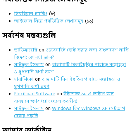
সিমবিয়ান হ্যাকিং
(৮)
আইফোন নিয়ে পর্বভিত্তিক লেখাসমূহ
(১১)
সর্বশেষ মন্তব্যগুলি
ভাভিত্রাহোস্ট
on
ওয়েবসাইট হোস্ট করার জন্য বাংলাদেশ নাকি
বিদেশ: কোনটা ভাল?
সাইফুল ইসলাম
on
রাঙ্গামাটি বিলাইছড়ির পাহাড়ে মপ্পোছড়া
ও ধুপপানি ঝর্ণা ভ্রমণ
দারাশিকো
on
রাঙ্গামাটি বিলাইছড়ির পাহাড়ে মপ্পোছড়া ও
ধুপপানি ঝর্ণা ভ্রমণ
FlexiLoad Software
on
উইন্ডোজ ১০ এ স্কাইপে অভ্র
ব্যবহারে স্ক্রাশ/হ্যাং খেলে করনীয়!
সাইফুল ইসলাম
on
Windows কি? Windows XP সেটআপ
দেয়ার পদ্ধতি
আমার আর্কাইভ