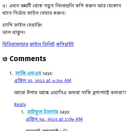
৫। এখন বক্সটি থেকে নতুন লিংকগুলি কপি করুন আর যেকোন
খানে নির্ভয়ে ফাইল সেয়ার করুন।
হ্যাপি ফাইল সেয়ারিং
ভাল থাকুন।
মিডিয়াফায়ার
ফাইল ডিলিট
কপিরাইট
৩ Comments
লাকি এফএম
says:
এপ্রিল ২০, ২০১২ at ৩:০৩ AM
আরো উপায় আছে এখানিএ বলবো নাকি ব্লগপোষ্টে বলবো??
Reply
সাইফুল ইসলাম
says:
এপ্রিল ২৩, ২০১২ at ১:০৮ AM