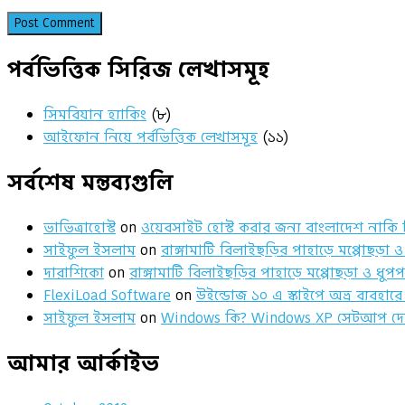
পর্বভিত্তিক সিরিজ লেখাসমূহ
সিমবিয়ান হ্যাকিং
(৮)
আইফোন নিয়ে পর্বভিত্তিক লেখাসমূহ
(১১)
সর্বশেষ মন্তব্যগুলি
ভাভিত্রাহোস্ট
on
ওয়েবসাইট হোস্ট করার জন্য বাংলাদেশ নাকি
সাইফুল ইসলাম
on
রাঙ্গামাটি বিলাইছড়ির পাহাড়ে মপ্পোছড়া ও 
দারাশিকো
on
রাঙ্গামাটি বিলাইছড়ির পাহাড়ে মপ্পোছড়া ও ধুপপা
FlexiLoad Software
on
উইন্ডোজ ১০ এ স্কাইপে অভ্র ব্যবহারে 
সাইফুল ইসলাম
on
Windows কি? Windows XP সেটআপ দেয়
আমার আর্কাইভ