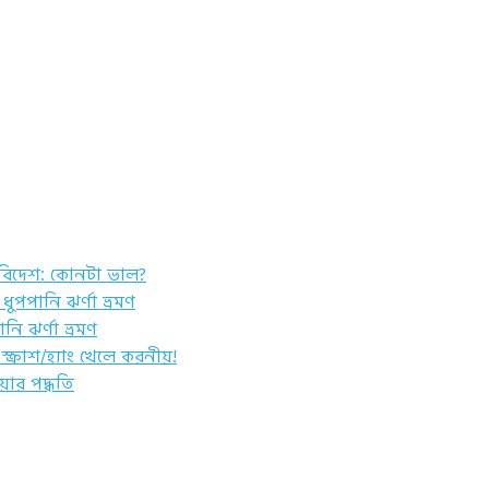
 বিদেশ: কোনটা ভাল?
ধুপপানি ঝর্ণা ভ্রমণ
নি ঝর্ণা ভ্রমণ
স্ক্রাশ/হ্যাং খেলে করনীয়!
ার পদ্ধতি